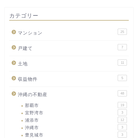
カテゴリー
25
マンション
7
戸建て
11
土地
5
収益物件
48
沖縄の不動産
那覇市
19
宜野湾市
3
浦添市
12
沖縄市
3
豊見城市
3