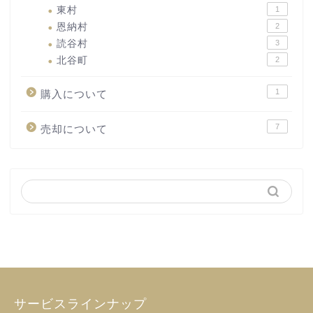
東村
1
恩納村
2
読谷村
3
北谷町
2
1
購入について
7
売却について
サービスラインナップ