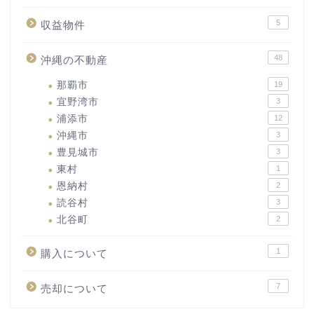
5
収益物件
48
沖縄の不動産
那覇市
19
宜野湾市
3
浦添市
12
沖縄市
3
豊見城市
3
東村
1
恩納村
2
読谷村
3
北谷町
2
1
購入について
7
売却について