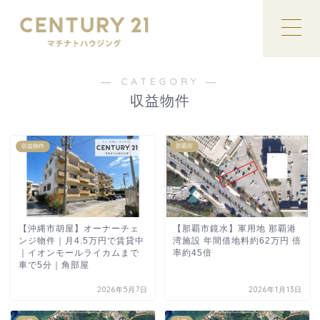
― CATEGORY ―
収益物件
収益物件
那覇市
【沖縄市胡屋】オーナーチェ
【那覇市鏡水】軍用地 那覇港
ンジ物件｜月4.5万円で賃貸中
湾施設 年間借地料約62万円 倍
｜イオンモールライカムまで
率約45倍
車で5分｜角部屋
2026年5月7日
2026年1月13日