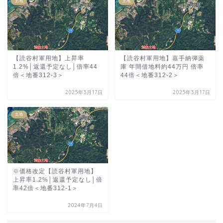
土地
土地
【読谷村軍用地】上昇率
【読谷村軍用地】嘉手納弾薬
1.2%│返還予定なし│倍率44
庫 年間借地料約44万円 倍率
倍＜地番312-3＞
44倍＜地番312-2＞
2025年3月17日
2025年3月17日
土地
※価格改定【読谷村軍用地】
上昇率1.2%│返還予定なし│倍
率42倍＜地番312-1＞
2024年7月4日