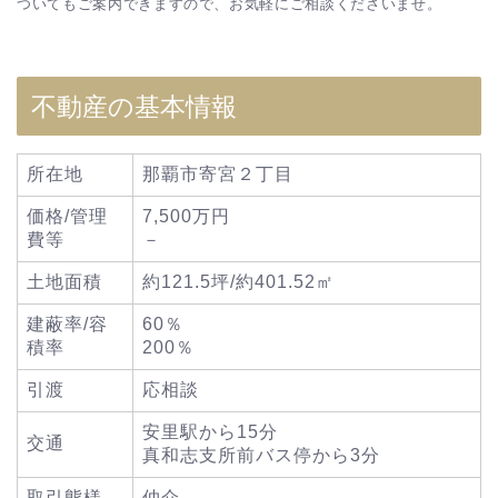
ついてもご案内できますので、お気軽にご相談くださいませ。
不動産の基本情報
所在地
那覇市寄宮２丁目
価格/管理
7,500万円
費等
－
土地面積
約121.5坪/約401.52㎡
建蔽率/容
60％
積率
200％
引渡
応相談
安里駅から15分
交通
真和志支所前バス停から3分
取引態様
仲介