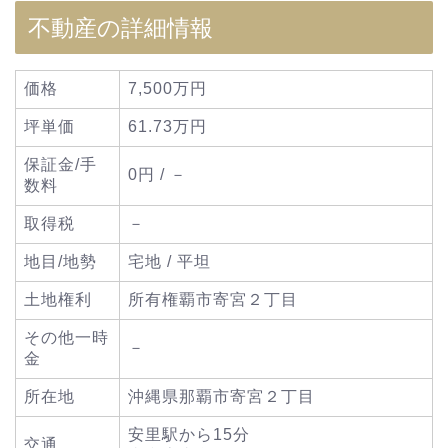
不動産の詳細情報
価格
7,500万円
坪単価
61.73万円
保証金/手
0円 / －
数料
取得税
－
地目/地勢
宅地 / 平坦
土地権利
所有権覇市寄宮２丁目
その他一時
－
金
所在地
沖縄県那覇市寄宮２丁目
安里駅から15分
交通