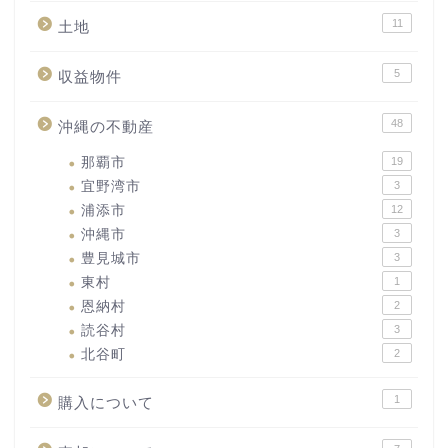
11
土地
5
収益物件
48
沖縄の不動産
那覇市
19
宜野湾市
3
浦添市
12
沖縄市
3
豊見城市
3
東村
1
恩納村
2
読谷村
3
北谷町
2
1
購入について