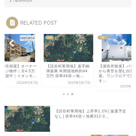
まで徒歩9分以内
RELATED POST
物件
土地
戸建て
沖縄市胡屋】オーナー
【読谷村軍用地】嘉手納
【浦添市牧港】パテ
ェンジ物件｜月4.5万
弾薬庫 年間借地料約44
から青空を望む白壁
で賃貸中｜イオンモ...
万円 倍率44倍＜地...
屋。ワンフロアで完
す...
2026年5月7日
2025年3月17日
2025年8
【読谷村軍用地】上昇率1.2%│返還予定
なし│倍率44倍＜地番312-3...