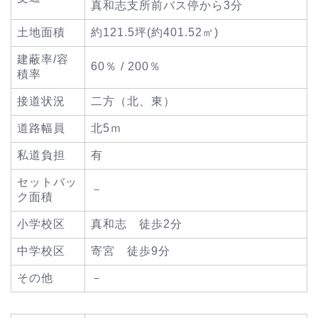
真和志支所前バス停から3分
土地面積
約121.5坪(約401.52㎡)
建蔽率/容
60％ / 200％
積率
接道状況
二方（北、東）
道路幅員
北5ｍ
私道負担
有
セットバッ
－
ク面積
小学校区
真和志 徒歩2分
中学校区
寄宮 徒歩9分
その他
－