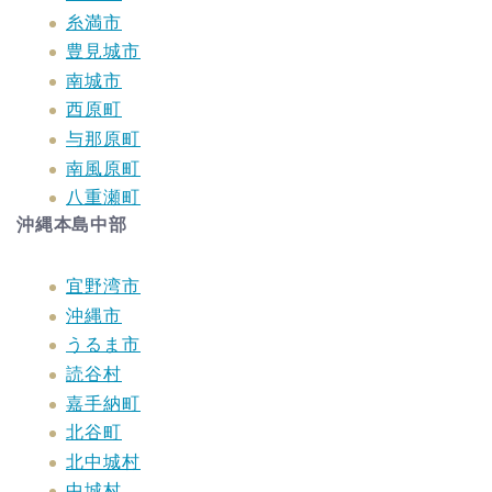
糸満市
豊見城市
南城市
西原町
与那原町
南風原町
八重瀬町
沖縄本島中部
宜野湾市
沖縄市
うるま市
読谷村
嘉手納町
北谷町
北中城村
中城村