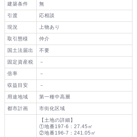
建築条件
無
引渡
応相談
現況
上物あり
取引態様
仲介
国土法届出
不要
固定資産税
－
倍率
－
収益目安
－
用途地域
第一種中高層
都市計画
市街化区域
【土地の詳細】
①地番197-6：27.45㎡
②地番196-7：241.05㎡