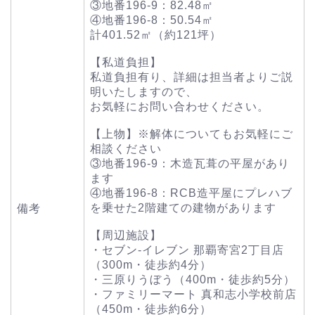
③地番196-9：82.48㎡
④地番196-8：50.54㎡
計401.52㎡（約121坪）
【私道負担】
私道負担有り、詳細は担当者よりご説
明いたしますので、
お気軽にお問い合わせください。
【上物】※解体についてもお気軽にご
相談ください
③地番196-9：木造瓦葺の平屋があり
ます
④地番196-8：RCB造平屋にプレハブ
を乗せた2階建ての建物があります
備考
【周辺施設】
・セブン-イレブン 那覇寄宮2丁目店
（300m・徒歩約4分）
・三原りうぼう（400m・徒歩約5分）
・ファミリーマート 真和志小学校前店
（450m・徒歩約6分）